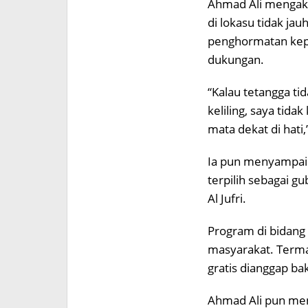
Ahmad Ali mengak
di lokasu tidak ja
penghormatan kep
dukungan.
“Kalau tetangga ti
keliling, saya tida
mata dekat di hati
Ia pun menyampaik
terpilih sebagai g
Al Jufri.
Program di bidang 
masyarakat. Terma
gratis dianggap b
Ahmad Ali pun me