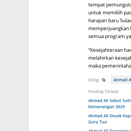
tempat pemunguta
untuk memiliih pa
harapan baru Sulaw
memperjuangkan k
semua program yan
“Kesejahteraan ha
melahirkan kesejah
maka pemerintahan
Ditag
Ahmad A
Posting Terkait
Ahmad Ali Sebut Sult
Kemenangan 2029
Ahmad Ali Desak Kap
Guru Tua
Ahmad Ali Tanggapi 