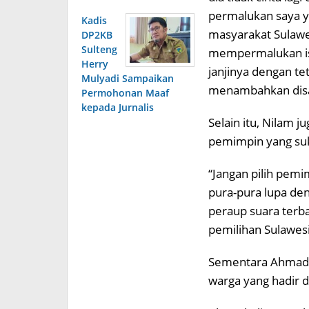
permalukan saya ya
Kadis
masyarakat Sulawe
DP2KB
Sulteng
mempermalukan ist
Herry
janjinya dengan tet
Mulyadi Sampaikan
menambahkan disa
Permohonan Maaf
kepada Jurnalis
Selain itu, Nilam 
pemimpin yang suka 
“Jangan pilih pemim
pura-pura lupa den
peraup suara terba
pemilihan Sulawesi
Sementara Ahmad A
warga yang hadir 