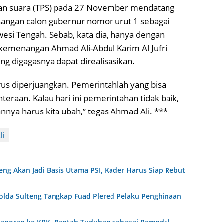
n suara (TPS) pada 27 November mendatang
sangan calon gubernur nomor urut 1 sebagai
esi Tengah. Sebab, kata dia, hanya dengan
emenangan Ahmad Ali-Abdul Karim Al Jufri
g digagasnya dapat direalisasikan.
rus diperjuangkan. Pemerintahlah yang bisa
teraan. Kalau hari ini pemerintahan tidak baik,
nya harus kita ubah,” tegas Ahmad Ali. ***
li
eng Akan Jadi Basis Utama PSI, Kader Harus Siap Rebut
olda Sulteng Tangkap Fuad Plered Pelaku Penghinaan
Laporan ke KPK, Bantah Tuduhan sebagai Pemodal