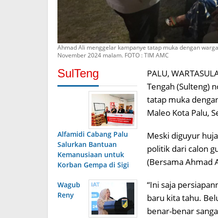
Ahmad Ali menggelar kampanye tatap muka dengan warga da
November 2024 malam. FOTO : TIM AMC
SulTeng
PALU, WARTASULAW
Tengah (Sulteng) 
tatap muka dengan
Maleo Kota Palu, 
Alfamidi Cabang Palu
Meski diguyur huja
Salurkan Bantuan
politik dari calon
Kemanusiaan untuk
(Bersama Ahmad Ali
Korban Gempa di Sigi
“Ini saja persiap
Wagub
Reny
baru kita tahu. Bel
benar-benar sangat