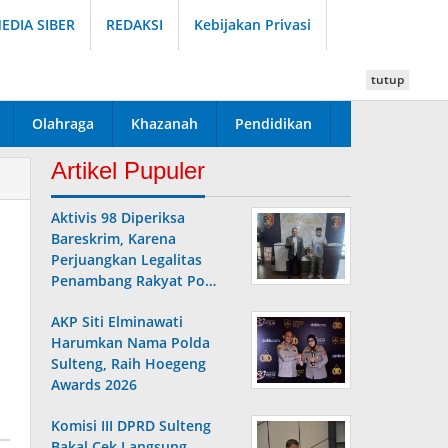
DIA SIBER
REDAKSI
Kebijakan Privasi
tutup
Olahraga
Khazanah
Pendidikan
Artikel Pupuler
Aktivis 98 Diperiksa
Bareskrim, Karena
Perjuangkan Legalitas
Penambang Rakyat Po…
AKP Siti Elminawati
Harumkan Nama Polda
Sulteng, Raih Hoegeng
Awards 2026
Komisi III DPRD Sulteng
Bakal Cek Langsung