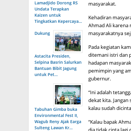
Lamadjido Dorong RS
masyarakat.
Undata Terapkan
Kaizen untuk
Kehadiran masyar
Tingkatkan Kepercaya…
Ahmad Ali karena 
masyarakatnya sej
Dukung
Pada kegiatan kam
ditemani istri dan 
Astacita Presiden,
Selpina Basrin Salurkan
hadapan masyaraka
Bantuan Bibit Jagung
pemimpin yang ama
untuk Pet…
gubernur.
“Ini adalah tetangg
dekat kita. Janga
kalau sudah dicint
Tabuhan Gimba buka
Environmental Fest II,
“Kalau bapak Ahmad A
Wagub Reny Ajak Earga
Sulteng Lawan Kr…
dia tidak cinta lag