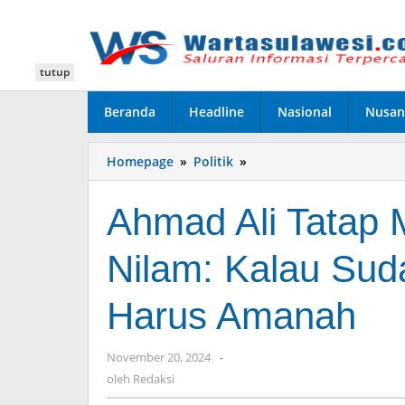
Lewati
ke
konten
tutup
Beranda
Headline
Nasional
Nusan
Homepage
»
Politik
»
Ahmad
Ali
Tatap
Ahmad Ali Tatap 
Muka
dengan
Nilam: Kalau Sud
Tetangga,
Nilam:
Kalau
Harus Amanah
Sudah
Dicintai
Masyarakat
November 20, 2024
oleh
-
Harus
Redaksi
oleh
Redaksi
Amanah