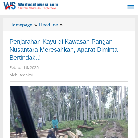
Lewati
ke
konten
Homepage
»
Headline
»
Penjarahan
Kayu
di
Penjarahan Kayu di Kawasan Pangan
Kawasan
Nusantara Meresahkan, Aparat Diminta
Pangan
Bertindak..!
Nusantara
Meresahkan,
Februari 6, 2025
oleh
-
Aparat
Redaksi
oleh
Redaksi
Diminta
Bertindak..!