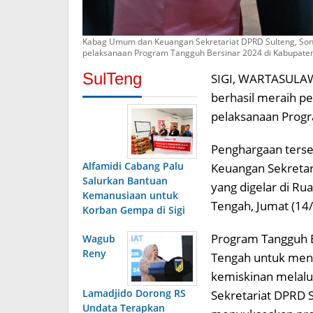
Kabag Umum dan Keuangan Sekretariat DPRD Sulteng, Sonn
pelaksanaan Program Tangguh Bersinar 2024 di Kabupat
SulTeng
SIGI, WARTASULAW
berhasil meraih pe
pelaksanaan Progr
Penghargaan terse
Alfamidi Cabang Palu
Keuangan Sekretari
Salurkan Bantuan
yang digelar di Ru
Kemanusiaan untuk
Tengah, Jumat (14
Korban Gempa di Sigi
Program Tangguh 
Wagub
Reny
Tengah untuk men
kemiskinan melalui
Lamadjido Dorong RS
Sekretariat DPRD S
Undata Terapkan