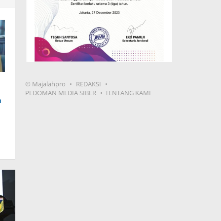
© Majalahpro
REDAKSI
PEDOMAN MEDIA SIBER
TENTANG KAMI
n