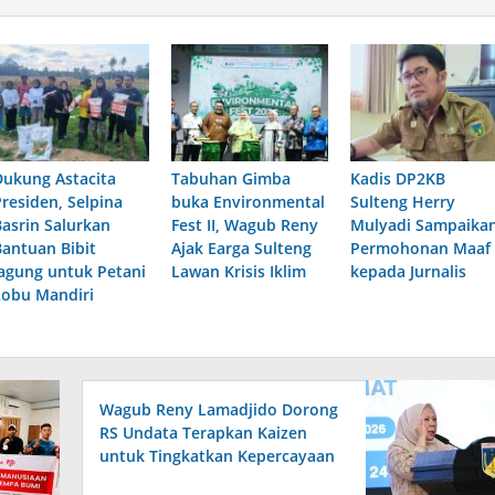
Dukung Astacita
Tabuhan Gimba
Kadis DP2KB
Presiden, Selpina
buka Environmental
Sulteng Herry
Basrin Salurkan
Fest II, Wagub Reny
Mulyadi Sampaika
Bantuan Bibit
Ajak Earga Sulteng
Permohonan Maaf
Jagung untuk Petani
Lawan Krisis Iklim
kepada Jurnalis
Lobu Mandiri
Wagub Reny Lamadjido Dorong
RS Undata Terapkan Kaizen
untuk Tingkatkan Kepercayaan
Masyarakat