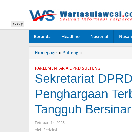
Lewati
ke
konten
tutup
Beranda
Headline
Nasional
Nusan
Homepage
»
Sulteng
»
Sekretariat
DPRD
Sulteng
PARLEMENTARIA DPRD SULTENG
Raih
Sekretariat DPRD
Penghargaan
Terbaik
Penghargaan Terb
III
dalam
Program
Tangguh Bersinar
Tangguh
Bersinar
2024
Februari 14, 2025
oleh
-
Redaksi
oleh
Redaksi