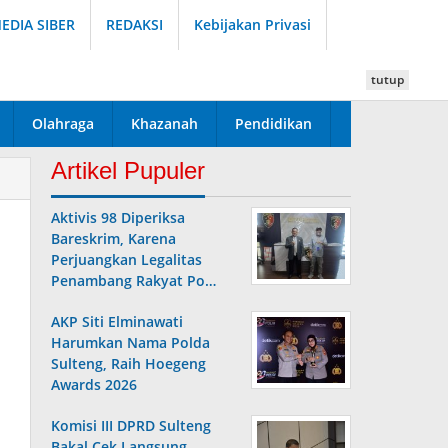
DIA SIBER
REDAKSI
Kebijakan Privasi
tutup
Olahraga
Khazanah
Pendidikan
Artikel Pupuler
Aktivis 98 Diperiksa
Bareskrim, Karena
Perjuangkan Legalitas
Penambang Rakyat Po…
AKP Siti Elminawati
Harumkan Nama Polda
Sulteng, Raih Hoegeng
Awards 2026
Komisi III DPRD Sulteng
Bakal Cek Langsung