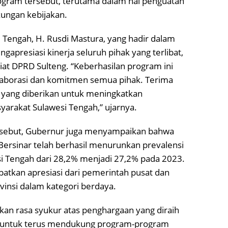
ram tersebut, terutama dalam hal penguatan
kungan kebijakan.
 Tengah, H. Rusdi Mastura, yang hadir dalam
gapresiasi kinerja seluruh pihak yang terlibat,
at DPRD Sulteng. “Keberhasilan program ini
olaborasi dan komitmen semua pihak. Terima
i yang diberikan untuk meningkatkan
yarakat Sulawesi Tengah,” ujarnya.
rsebut, Gubernur juga menyampaikan bahwa
ersinar telah berhasil menurunkan prevalensi
si Tengah dari 28,2% menjadi 27,2% pada 2023.
atkan apresiasi dari pemerintah pusat dan
nsi dalam kategori berdaya.
n rasa syukur atas penghargaan yang diraih
untuk terus mendukung program-program