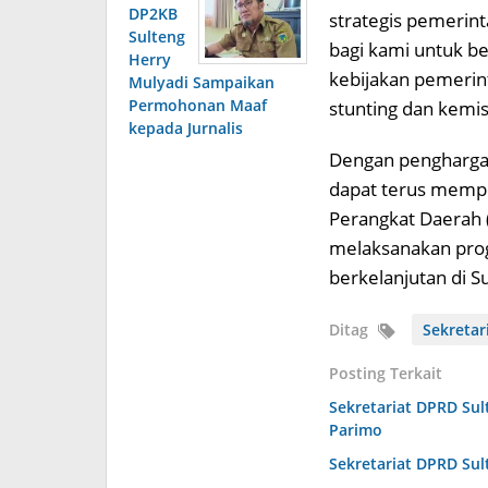
DP2KB
strategis pemerint
Sulteng
bagi kami untuk b
Herry
kebijakan pemerin
Mulyadi Sampaikan
Permohonan Maaf
stunting dan kemi
kepada Jurnalis
Dengan penghargaa
dapat terus mempe
Perangkat Daerah 
melaksanakan pr
berkelanjutan di S
Ditag
Sekretar
Posting Terkait
Sekretariat DPRD Sul
Parimo
Sekretariat DPRD Sul