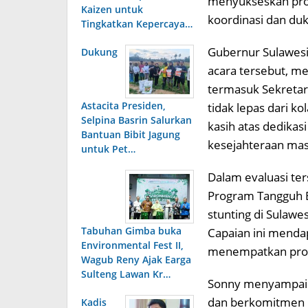
menyukseskan prog
Kaizen untuk
koordinasi dan du
Tingkatkan Kepercaya…
Gubernur Sulawesi
Dukung
acara tersebut, men
termasuk Sekretari
Astacita Presiden,
tidak lepas dari k
Selpina Basrin Salurkan
kasih atas dedikas
Bantuan Bibit Jagung
kesejahteraan mas
untuk Pet…
Dalam evaluasi te
Program Tangguh B
stunting di Sulawe
Tabuhan Gimba buka
Capaian ini mendap
Environmental Fest II,
menempatkan provi
Wagub Reny Ajak Earga
Sulteng Lawan Kr…
Sonny menyampaika
dan berkomitmen 
Kadis