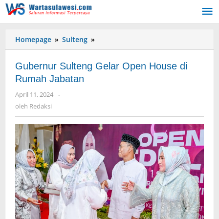
Lewati
ke
konten
Homepage
»
Sulteng
»
Gubernur
Sulteng
Gelar
Gubernur Sulteng Gelar Open House di
Open
Rumah Jabatan
House
di
April 11, 2024
oleh
-
Rumah
Redaksi
oleh
Redaksi
Jabatan