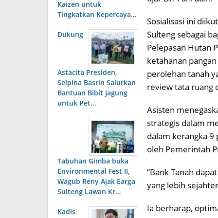
Kaizen untuk
Tingkatkan Kepercaya…
Sosialisasi ini di
Sulteng sebagai ba
Dukung
Pelepasan Hutan Pr
ketahanan pangan 
Astacita Presiden,
perolehan tanah ya
Selpina Basrin Salurkan
review tata ruang 
Bantuan Bibit Jagung
untuk Pet…
Asisten menegask
strategis dalam 
dalam kerangka 9
oleh Pemerintah Pr
Tabuhan Gimba buka
Environmental Fest II,
“Bank Tanah dapat
Wagub Reny Ajak Earga
yang lebih sejahter
Sulteng Lawan Kr…
Ia berharap, opti
Kadis