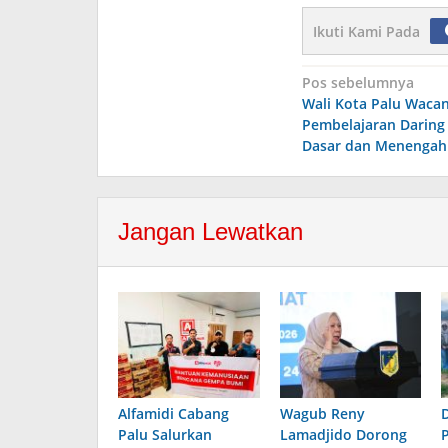
Ikuti Kami Pada
Navigasi
Pos sebelumnya
Wali Kota Palu Waca
pos
Pembelajaran Daring
Dasar dan Menengah
Jangan Lewatkan
Alfamidi Cabang
Wagub Reny
Palu Salurkan
Lamadjido Dorong