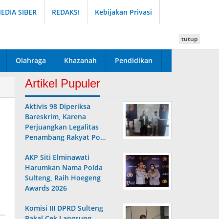
DIA SIBER
REDAKSI
Kebijakan Privasi
tutup
Olahraga
Khazanah
Pendidikan
Artikel Pupuler
Aktivis 98 Diperiksa
Bareskrim, Karena
Perjuangkan Legalitas
Penambang Rakyat Po…
AKP Siti Elminawati
Harumkan Nama Polda
Sulteng, Raih Hoegeng
Awards 2026
Komisi III DPRD Sulteng
Bakal Cek Langsung