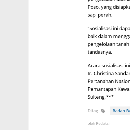
Poso, yang disiap
sapi perah.
“Sosialisasi ini da
baik dalam mengga
pengelolaan tanah 
tandasnya.
Acara sosialisasi i
Ir. Christina Sand
Pertanahan Nasiona
Pemantapan Kawasa
Sulteng.***
Ditag
Badan B
oleh
Redaksi