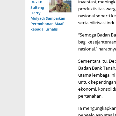
investasi, meningk
DP2KB
Sulteng
produktivitas war
Herry
nasional seperti 
Mulyadi Sampaikan
serta hilirisasi indu
Permohonan Maaf
kepada Jurnalis
“Semoga Badan Ban
bagi kesejahtera
nasional,” harapny
Sementara itu, De
Badan Bank Tanah,
utama lembaga ini
untuk kepentinga
ekonomi, konsolida
pertanahan.
Ia mengungkapkan 
pengelolaan atas l