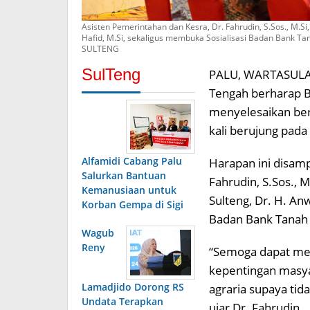
Asisten Pemerintahan dan Kesra, Dr. Fahrudin, S.Sos., M.
Hafid, M.Si, sekaligus membuka Sosialisasi Badan Bank T
SULTENG
SulTeng
PALU, WARTASULAW
Tengah berharap B
menyelesaikan ber
kali berujung pada 
Alfamidi Cabang Palu
Harapan ini disamp
Salurkan Bantuan
Fahrudin, S.Sos.,
Kemanusiaan untuk
Sulteng, Dr. H. An
Korban Gempa di Sigi
Badan Bank Tanah 
Wagub
Reny
“Semoga dapat mem
kepentingan masyar
Lamadjido Dorong RS
agraria supaya tid
Undata Terapkan
ujar Dr. Fahrudin.