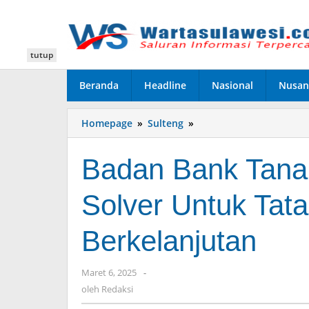
Lewati
ke
konten
tutup
Beranda
Headline
Nasional
Nusan
Homepage
»
Sulteng
»
Badan
Bank
Tanah
Badan Bank Tanah
Diharap
Jadi
Solver Untuk Tata
Problem
Solver
Untuk
Berkelanjutan
Tata
Kelola
yang
Maret 6, 2025
oleh
-
Adil
Redaksi
oleh
Redaksi
dan